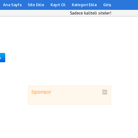
Ana Sayfa
Site Ekle
Kayıt Ol
Kategori Ekle
Giriş
Sadece kaliteli siteler!
a
Sponsor