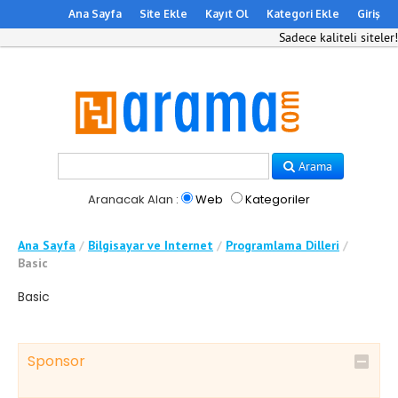
Ana Sayfa
Site Ekle
Kayıt Ol
Kategori Ekle
Giriş
Sadece kaliteli siteler!
Arama
Aranacak Alan :
Web
Kategoriler
Ana Sayfa
/
Bilgisayar ve Internet
/
Programlama Dilleri
/
Basic
Basic
Sponsor