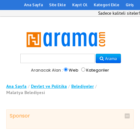
Ana Sayfa
Site Ekle
Kayıt Ol
Kategori Ekle
Giriş
Sadece kaliteli siteler!
Arama
Aranacak Alan :
Web
Kategoriler
Ana Sayfa
/
Devlet ve Politika
/
Belediyeler
/
Malatya Belediyesi
Sponsor