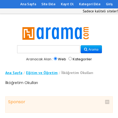
Ana Sayfa
Site Ekle
Kayıt Ol
Kategori Ekle
Giriş
Sadece kaliteli siteler!
Arama
Aranacak Alan :
Web
Kategoriler
Ana Sayfa
/
Eğitim ve Öğretim
/
İlköğretim Okulları
İlköğretim Okulları
Sponsor