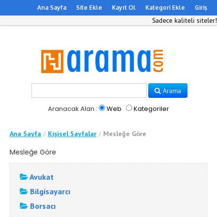
Ana Sayfa
Site Ekle
Kayıt Ol
Kategori Ekle
Giriş
Sadece kaliteli siteler!
Arama
Aranacak Alan :
Web
Kategoriler
Ana Sayfa
/
Kişisel Sayfalar
/
Mesleğe Göre
Mesleğe Göre
Avukat
Bilgisayarcı
Borsacı