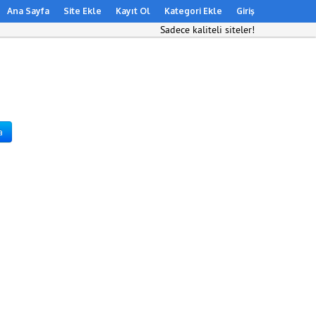
Ana Sayfa
Site Ekle
Kayıt Ol
Kategori Ekle
Giriş
Sadece kaliteli siteler!
a