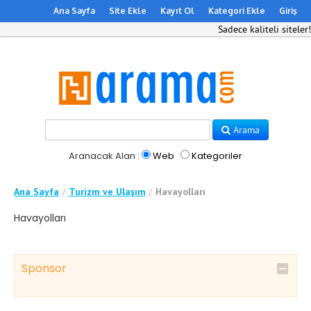
Ana Sayfa
Site Ekle
Kayıt Ol
Kategori Ekle
Giriş
Sadece kaliteli siteler!
Arama
Aranacak Alan :
Web
Kategoriler
Ana Sayfa
/
Turizm ve Ulaşım
/
Havayolları
Havayolları
Sponsor