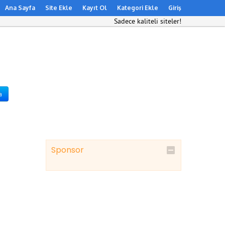
Ana Sayfa
Site Ekle
Kayıt Ol
Kategori Ekle
Giriş
Sadece kaliteli siteler!
a
Sponsor