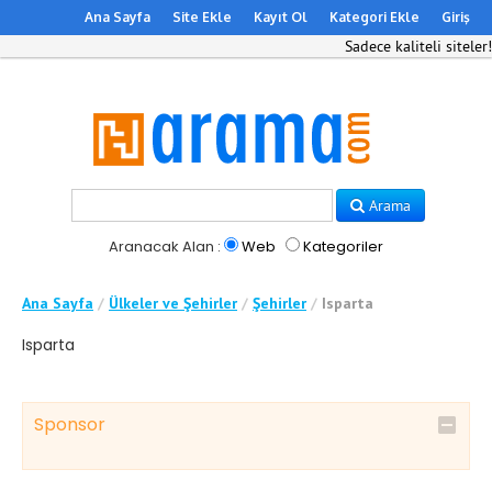
Ana Sayfa
Site Ekle
Kayıt Ol
Kategori Ekle
Giriş
Sadece kaliteli siteler!
Arama
Aranacak Alan :
Web
Kategoriler
Ana Sayfa
/
Ülkeler ve Şehirler
/
Şehirler
/
Isparta
Isparta
Sponsor