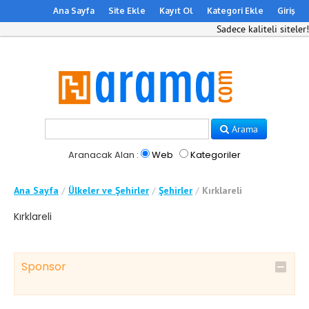
Ana Sayfa
Site Ekle
Kayıt Ol
Kategori Ekle
Giriş
Sadece kaliteli siteler!
Arama
Aranacak Alan :
Web
Kategoriler
Ana Sayfa
/
Ülkeler ve Şehirler
/
Şehirler
/
Kırklareli
Kırklareli
Sponsor