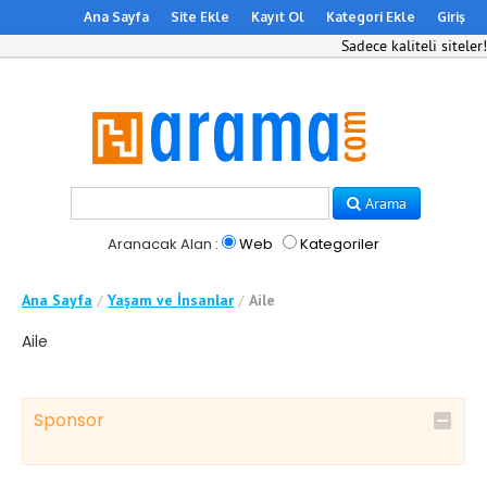
Ana Sayfa
Site Ekle
Kayıt Ol
Kategori Ekle
Giriş
Sadece kaliteli siteler!
Arama
Aranacak Alan :
Web
Kategoriler
Ana Sayfa
/
Yaşam ve İnsanlar
/
Aile
Aile
Sponsor