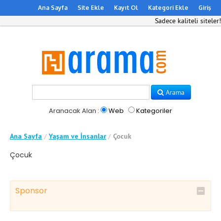
Ana Sayfa
Site Ekle
Kayıt Ol
Kategori Ekle
Giriş
Sadece kaliteli siteler!
Arama
Aranacak Alan :
Web
Kategoriler
Ana Sayfa
/
Yaşam ve İnsanlar
/
Çocuk
Çocuk
Sponsor